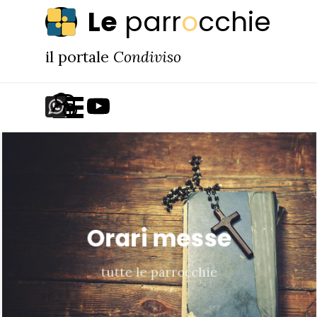
Vai ai contenuti
Le
parr
o
cchie
il portale
Condiviso
Salta menù