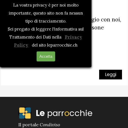
4 chiacchere e un caffè
La vostra privacy è per noi molto
Per tutti
la parrocchia
importante, questo sito non fa nessun
Ti aspettiamo, passa un pomeriggio con noi,
tipo di tracciamento.
ogni lunedì al Centro la Torre Losone
Sei pregato di leggere l'informativa sul
dalle 14:00 alle 16:00
Trattamento dei Dati nella
Privacy
Policy
del sito leparrocchie.ch
Accetta
Leggi
Le
parr
o
cchie
Il portale
Condiviso