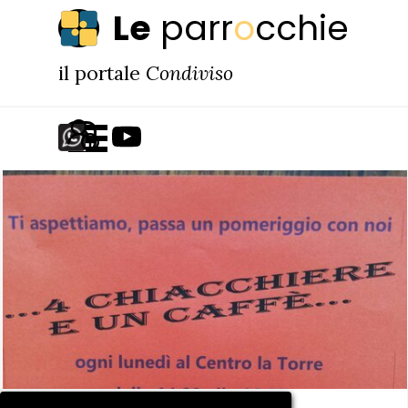
Vai ai contenuti
Le
parr
o
cchie
il portale
Condiviso
Salta menù